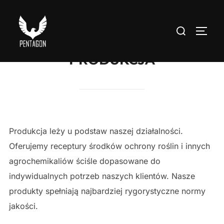
Skip
to
Search
TOGG
content
for:
PRODUKCJA
Produkcja leży u podstaw naszej działalności.
Oferujemy receptury środków ochrony roślin i innych
agrochemikaliów ściśle dopasowane do
indywidualnych potrzeb naszych klientów. Nasze
produkty spełniają najbardziej rygorystyczne normy
jakości.